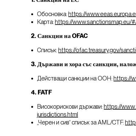
1. Санкции на ЕС
Обосновка:
https://www.eeas.europa.
Карта:
https://www.sanctionsmap.eu/#
2. Санкции на OFAC
Списък:
https://ofac.treasury.gov/san
3. Държави и хора със санкции, нал
Действащи санкции на ООН:
https://
4. FATF
Високорискови държави:
https://www.
jurisdictions.html
„Черен и сив“ списък за AML/CTF:
http