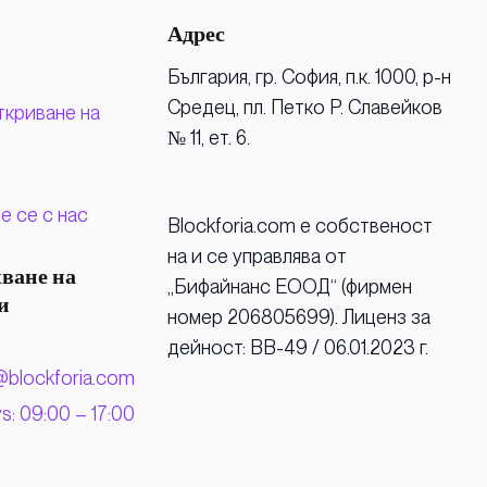
Адрес
България, гр. София, п.к. 1000, р-н
Средец, пл. Петко Р. Славейков
ткриване на
№ 11, ет. 6.
е се с нас
Blockforia.com е собственост
на и се управлява от
ване на
„Бифайнанс ЕООД“ (фирмен
и
номер 206805699). Лиценз за
дейност: BB-49 / 06.01.2023 г.
@blockforia.com
: 09:00 – 17:00