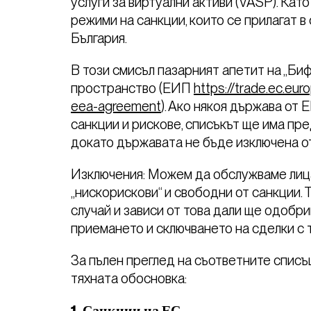
услуги за виртуални активи (VASP). Кат
режими на санкции, които се прилагат в
България.
В този смисъл пазарният апетит на „Б
пространство (ЕИП
https://trade.ec.eu
eea-agreement
). Ако някоя държава от
санкции и рискове, списъкът ще има пр
докато държавата не бъде изключена от
Изключения: Можем да обслужваме лица,
„нискорискови“ и свободни от санкции. 
случай и зависи от това дали ще одобр
приемането и сключването на сделки с 
За пълен преглед на съответните списъц
тяхната обосновка: