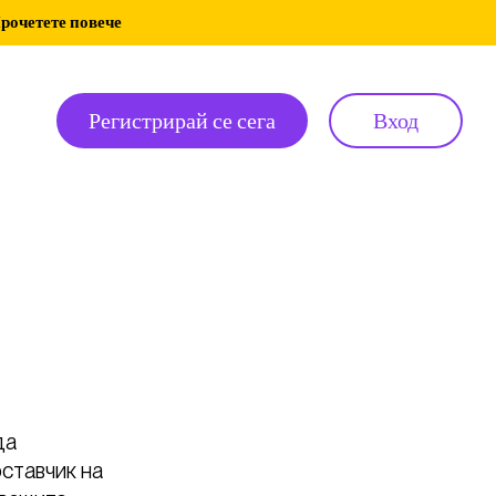
рочетете повече
Регистрирай се сега
Вход
да
оставчик на