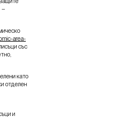
тващите
 –
омическо
omic-area-
писъци със
тно,
делени като
ки отделен
съци и