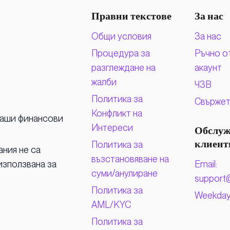
Правни текстове
За нас
Общи условия
За нас
Процедура за
Ръчно о
разглеждане на
акаунт
жалби
ЧЗВ
Политика за
Свържет
Конфликт на
 наши финансови
Интереси
Обслуж
Политика за
клиент
ания не са
възстановяване на
Email:
използвана за
суми/анулиране
support
Политика за
Weekdays
AML/KYC
Политика за