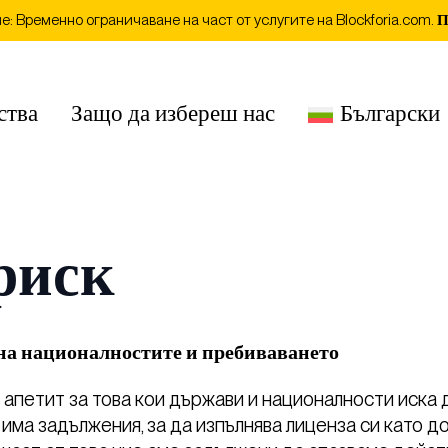
: Временно ограничаване на част от услугите на Blockforia.com.
П
ства
Защо да избереш нас
Български
риск
на националностите и пребиваването
апетит за това кои държави и националности иска 
има задължения, за да изпълнява лиценза си като д