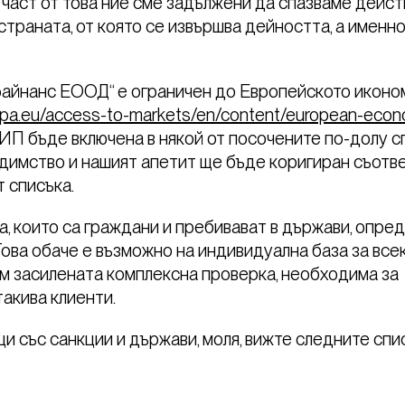
о част от това ние сме задължени да спазваме дейс
 страната, от която се извършва дейността, а именно
ифайнанс ЕООД“ е ограничен до Европейското икон
ropa.eu/access-to-markets/en/content/european-econ
 ЕИП бъде включена в някой от посочените по-долу с
едимство и нашият апетит ще бъде коригиран съотве
 списъка.
 които са граждани и пребивават в държави, опре
Това обаче е възможно на индивидуална база за все
им засилената комплексна проверка, необходима за
такива клиенти.
и със санкции и държави, моля, вижте следните спи