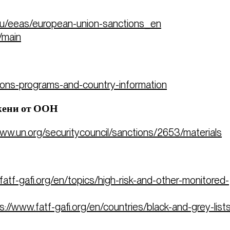
eu/eeas/european-union-sanctions_en
/main
ctions-programs-and-country-information
ожени от ООН
www.un.org/securitycouncil/sanctions/2653/materials
fatf-gafi.org/en/topics/high-risk-and-other-monitored-
s://www.fatf-gafi.org/en/countries/black-and-grey-lists