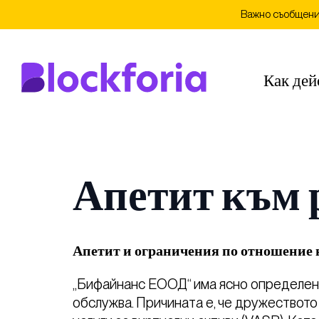
Важно съобщение
Как дей
Апетит към 
Апетит и ограничения по отношение 
„Бифайнанс ЕООД“ има ясно определен 
обслужва. Причината е, че дружеството 