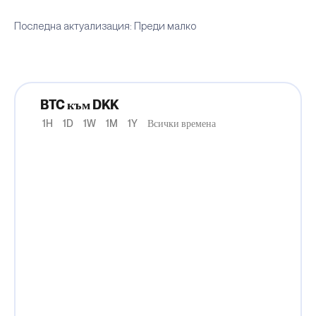
Последна актуализация: Преди малко
BTC към DKK
1H
1D
1W
1M
1Y
Всички времена