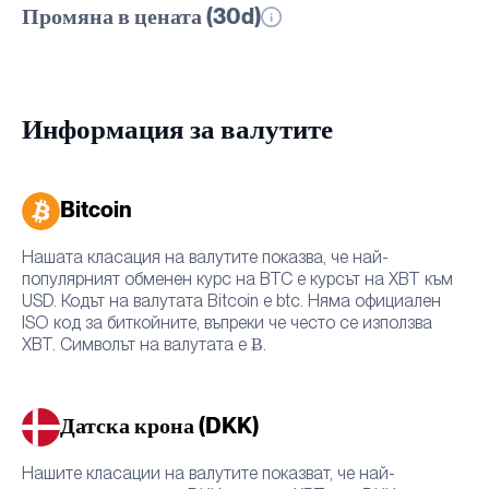
Промяна в цената (30d)
Информация за валутите
Bitcoin
Нашата класация на валутите показва, че най-
популярният обменен курс на BTC е курсът на XBT към
USD. Кодът на валутата Bitcoin е btc. Няма официален
ISO код за биткойните, въпреки че често се използва
XBT. Символът на валутата е Ƀ.
Датска крона (DKK)
Нашите класации на валутите показват, че най-