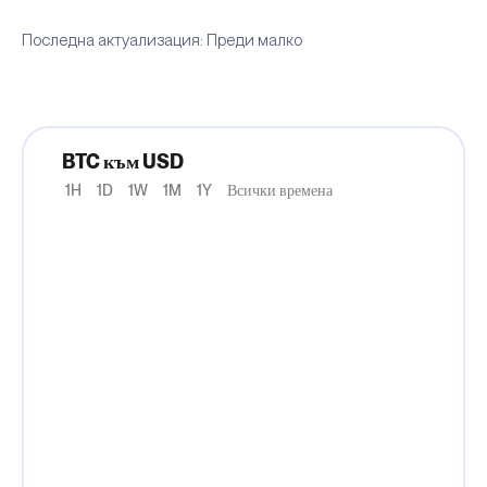
Последна актуализация: Преди малко
BTC към USD
1H
1D
1W
1M
1Y
Всички времена