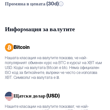
Промяна в цената (30d)
Информация за валутите
Bitcoin
Нашата класация на валутите показва, че най-
популярният обменен курс на BTC е курсът на XBT към
USD. Кодът на валутата Bitcoin е btc. Няма официален
ISO код за биткойните, въпреки че често се използва
XBT. Символът на валутата е Ƀ.
Щатски долар (USD)
Нашите класации на валутите показват, че най-