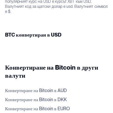
популярният курс на USD е курсът XBT към USD.
Валутният код за щатски долар е usd. Валутният символ
е $.
BTC конвертиран в USD
Конвертиране на Bitcoin в други
валути
Конвертиране на Bitcoin в AUD
Конвертиране на Bitcoin в DKK
Конвертиране на Bitcoin в EURO