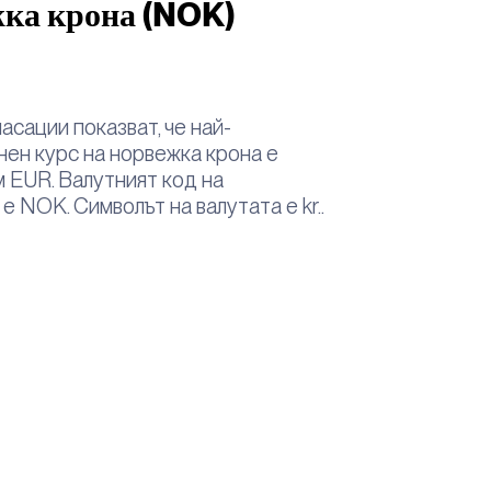
ка крона (NOK)
асации показват, че най-
ен курс на норвежка крона е
 EUR. Валутният код на
е NOK. Символът на валутата е kr..