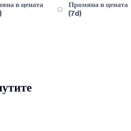
яна в цената
Промяна в цената
)
(7d)
лутите