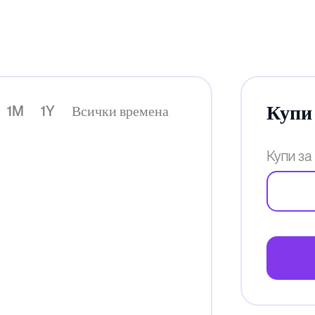
Купи 
1M
1Y
Всички времена
Купи за