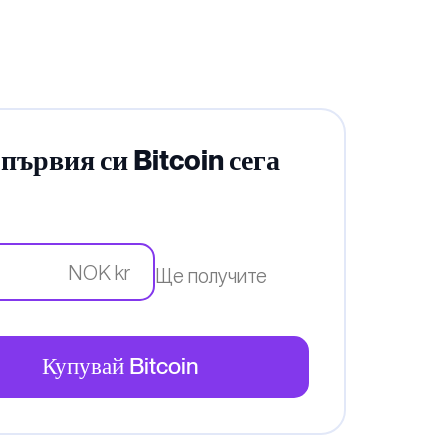
първия си Bitcoin сега
NOK kr
Ще получите
Купувай Bitcoin