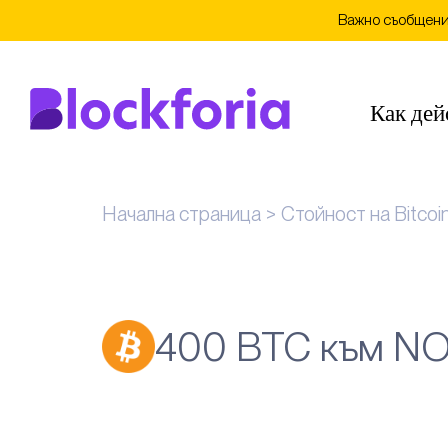
Важно съобщение
Как дей
Начална страница
Стойност на Bitcoi
400 BTC към N