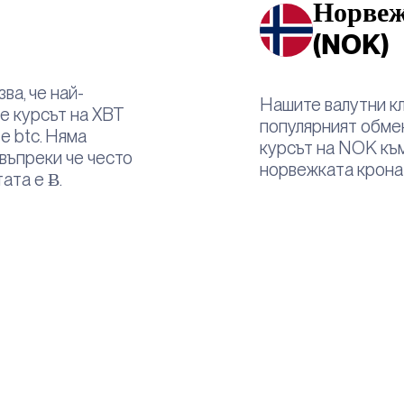
Норвеж
(NOK)
ва, че най-
Нашите валутни кл
е курсът на XBT
популярният обмен
 е btc. Няма
курсът на NOK към
 въпреки че често
норвежката крона 
ата е Ƀ.