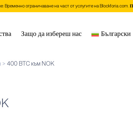
: Временно ограничаване на част от услугите на Blockforia.com.
П
ства
Защо да избереш нас
Български
n
400 BTC към NOK
OK