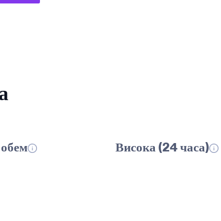
а
обем
Висока (24 часа)