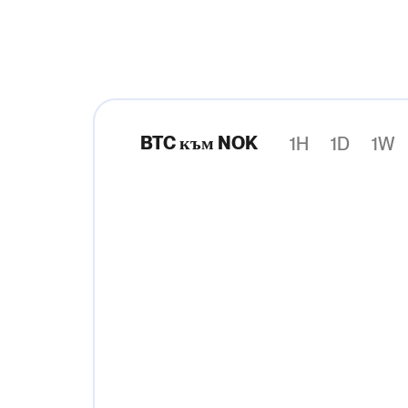
BTC към NOK
1H
1D
1W