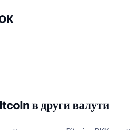
NOK
tcoin в други валути