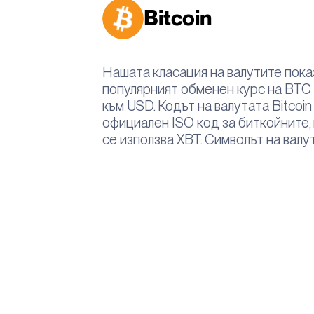
Bitcoin
Нашата класация на валутите показ
популярният обменен курс на BTC 
към USD. Кодът на валутата Bitcoin
официален ISO код за биткойните,
се използва XBT. Символът на валут