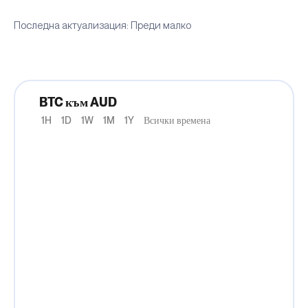
Последна актуализация: Преди малко
BTC към AUD
1H
1D
1W
1M
1Y
Всички времена