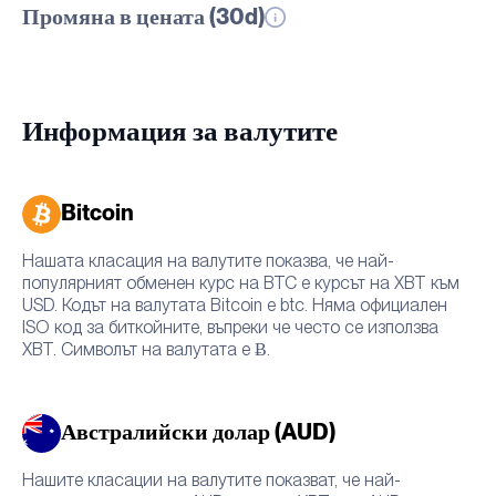
Промяна в цената (30d)
Информация за валутите
Bitcoin
Нашата класация на валутите показва, че най-
популярният обменен курс на BTC е курсът на XBT към
USD. Кодът на валутата Bitcoin е btc. Няма официален
ISO код за биткойните, въпреки че често се използва
XBT. Символът на валутата е Ƀ.
Австралийски долар (AUD)
Нашите класации на валутите показват, че най-