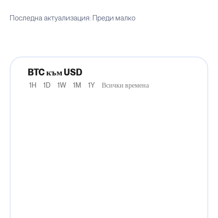
Последна актуализация: Преди малко
BTC към USD
1H
1D
1W
1M
1Y
Всички времена