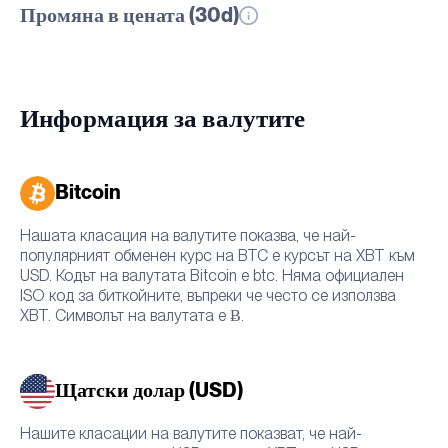
Промяна в цената (30d)
Информация за валутите
Bitcoin
Нашата класация на валутите показва, че най-
популярният обменен курс на BTC е курсът на XBT към
USD. Кодът на валутата Bitcoin е btc. Няма официален
ISO код за биткойните, въпреки че често се използва
XBT. Символът на валутата е Ƀ.
Щатски долар (USD)
Нашите класации на валутите показват, че най-