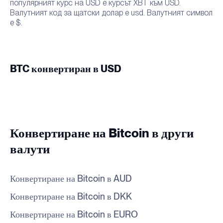
популярният курс на USD е курсът XBT към USD.
Валутният код за щатски долар е usd. Валутният символ
е $.
BTC конвертиран в USD
Конвертиране на Bitcoin в други
валути
Конвертиране на Bitcoin в AUD
Конвертиране на Bitcoin в DKK
Конвертиране на Bitcoin в EURO