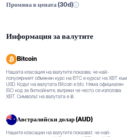
Промяна в цената (30d)
Информация за валутите
Bitcoin
Нашата класация на валутите показва, че най-
популярният обменен курс на BTC е курсът на XBT към
USD. Кодът на валутата Bitcoin е btc. Няма официален
ISO код за биткойните, въпреки че често се използва
XBT. Символът на валутата е Ƀ.
Австралийски долар (AUD)
Нашите класации на валутите показват, че най-