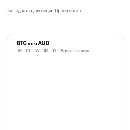
Последна актуализация: Преди малко
BTC към AUD
1H
1D
1W
1M
1Y
Всички времена