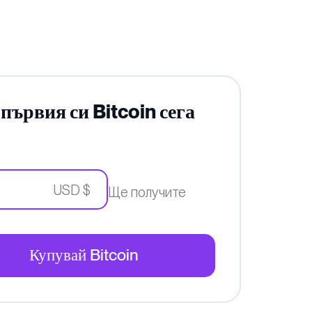
първия си Bitcoin сега
USD $
Ще получите
Купувай Bitcoin