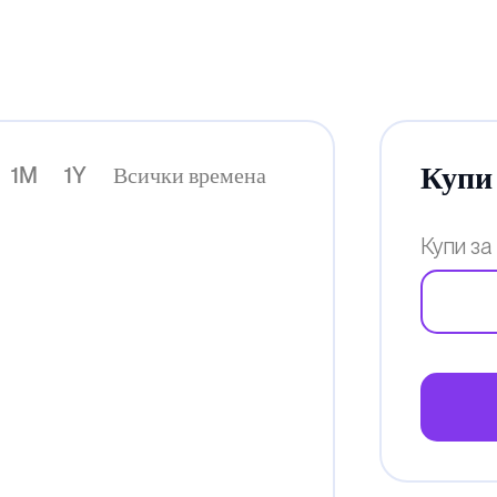
Купи 
1M
1Y
Всички времена
Купи за