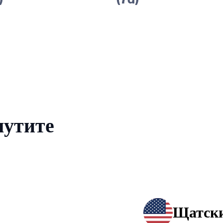
лутите
Щатски