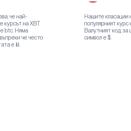
ва, че най-
Нашите класации н
е курсът на XBT
популярният курс 
 е btc. Няма
Валутният код за 
 въпреки че често
символ е $.
ата е Ƀ.