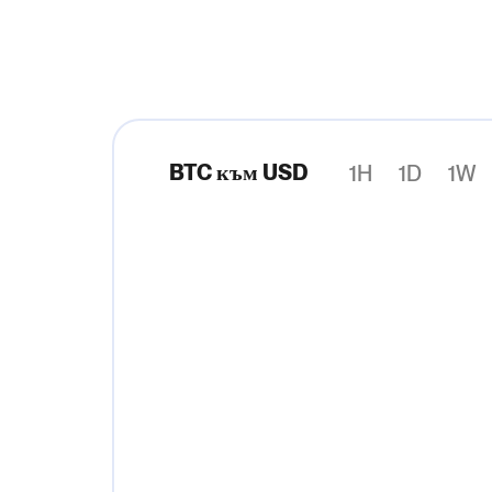
BTC към USD
1H
1D
1W