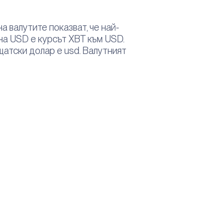
а валутите показват, че най-
на USD е курсът XBT към USD.
щатски долар е usd. Валутният