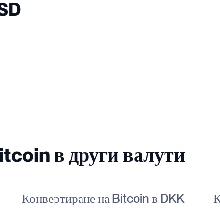
USD
tcoin в други валути
Конвертиране на Bitcoin в DKK
К