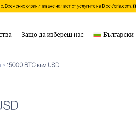
: Временно ограничаване на част от услугите на Blockforia.com.
П
ства
Защо да избереш нас
Български
n
15000 BTC към USD
USD