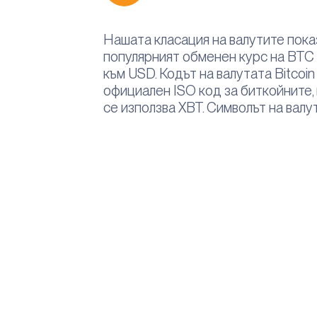
Нашата класация на валутите показ
популярният обменен курс на BTC 
към USD. Кодът на валутата Bitcoin
официален ISO код за биткойните,
се използва XBT. Символът на валут