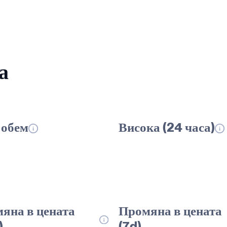
а
обем
Висока (24 часа)
яна в цената
Промяна в цената
)
(7d)