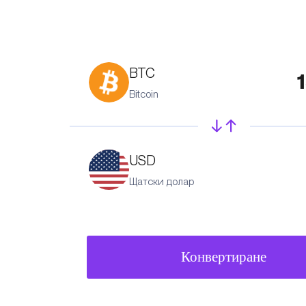
BTC
Bitcoin
USD
Щатски долар
Конвертиране