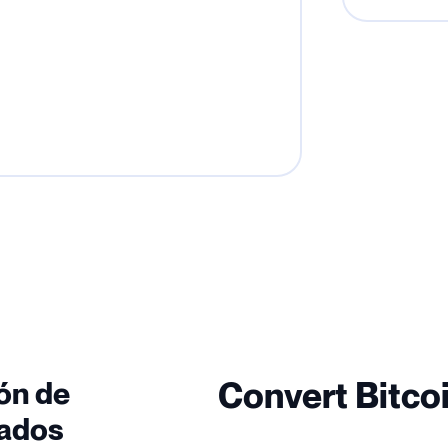
ón de
Convert Bitcoi
tados