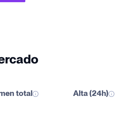
mercado
men total
Alta (24h)