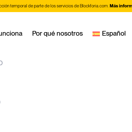
cción temporal de parte de los servicios de Blockforia.com.
Más infor
unciona
Por qué nosotros
Español
D
D