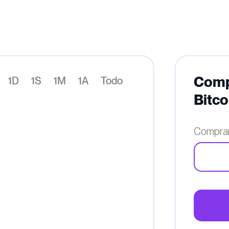
Comp
1D
1S
1M
1A
Todo
Bitco
Comprar