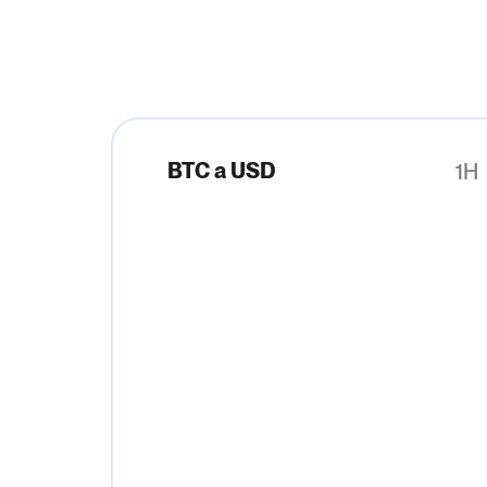
BTC a USD
1H