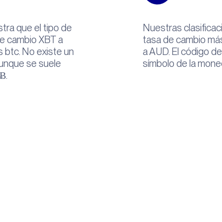
tra que el tipo de
Nuestras clasificac
de cambio XBT a
tasa de cambio más
s btc. No existe un
a AUD. El código d
 aunque se suele
símbolo de la mone
 Ƀ.