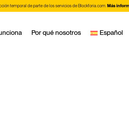
cción temporal de parte de los servicios de Blockforia.com.
Más infor
unciona
Por qué nosotros
Español