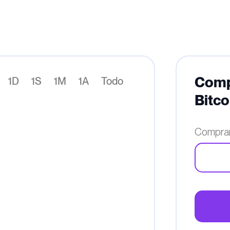
Comp
1D
1S
1M
1A
Todo
Bitco
Comprar