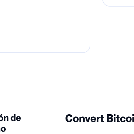
ón de
Convert Bitcoi
no