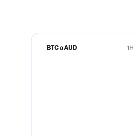
BTC a AUD
1H