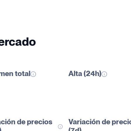
mercado
men total
Alta (24h)
ación de precios
Variación de preci
)
(7d)