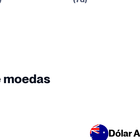
e moedas
Dólar A