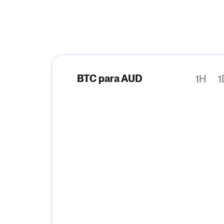
BTC para AUD
1H
1