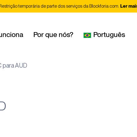
Restrição temporária de parte dos serviços da Blockforia.com.
Ler mai
unciona
Por que nós?
Português
C para AUD
UD