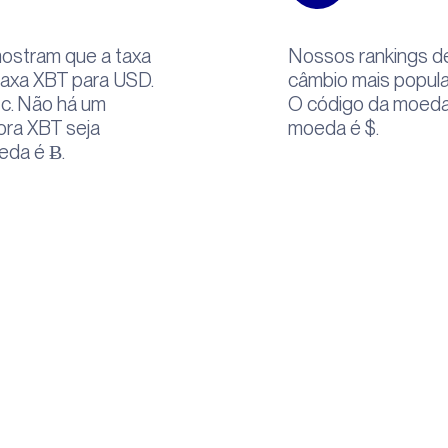
ostram que a taxa
Nossos rankings d
taxa XBT para USD.
câmbio mais popula
tc. Não há um
O código da moeda
bora XBT seja
moeda é $.
eda é Ƀ.