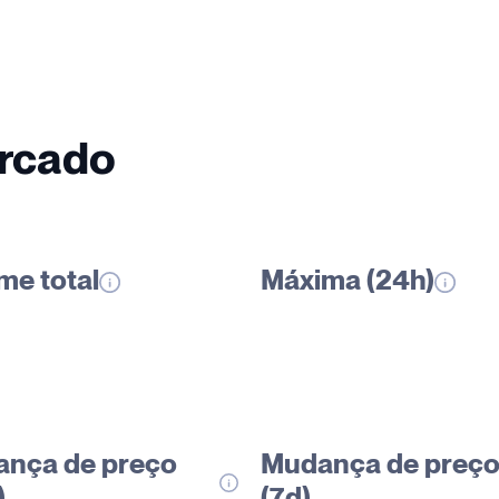
ercado
me total
Máxima (24h)
nça de preço
Mudança de preç
)
(7d)