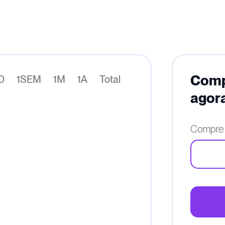
Compr
D
1SEM
1M
1A
Total
agor
Compre