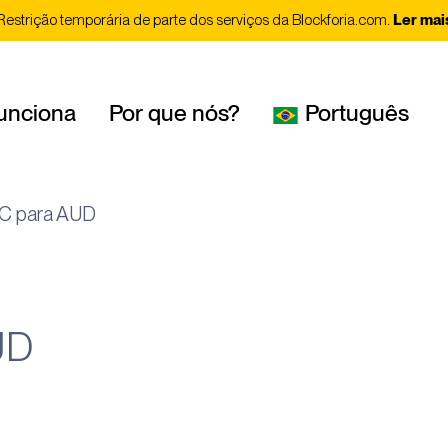
Restrição temporária de parte dos serviços da Blockforia.com.
Ler mai
unciona
Por que nós?
Português
C para AUD
UD