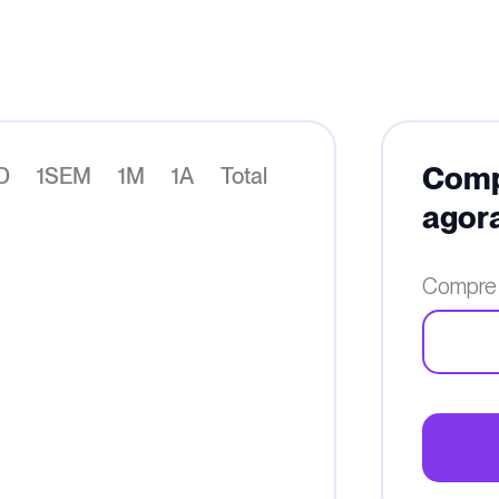
Compr
D
1SEM
1M
1A
Total
agor
Compre