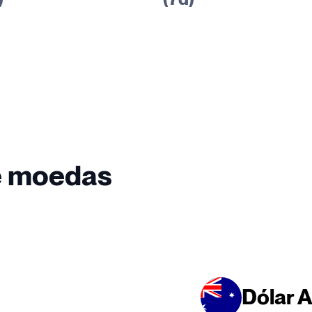
e moedas
Dólar A