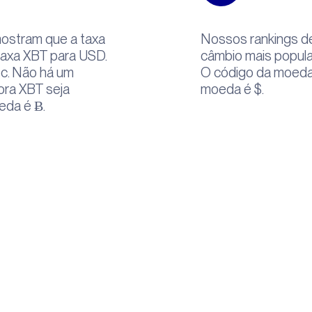
ostram que a taxa
Nossos rankings d
taxa XBT para USD.
câmbio mais popula
tc. Não há um
O código da moeda
bora XBT seja
moeda é $.
eda é Ƀ.