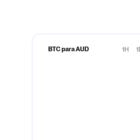
BTC para AUD
1H
1