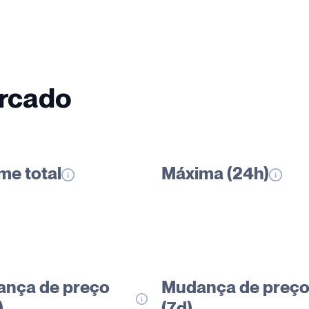
ercado
me total
Máxima (24h)
nça de preço
Mudança de preç
)
(7d)