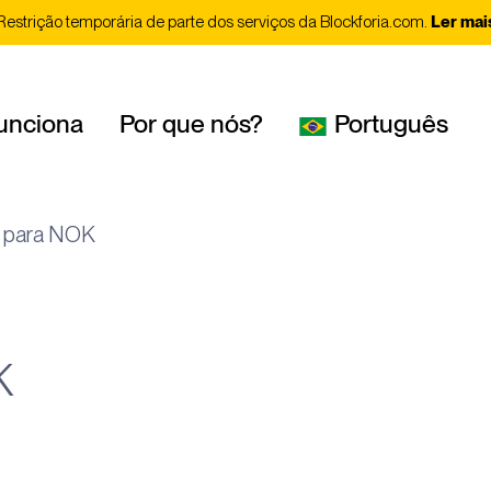
Restrição temporária de parte dos serviços da Blockforia.com.
Ler mai
unciona
Por que nós?
Português
 para NOK
K