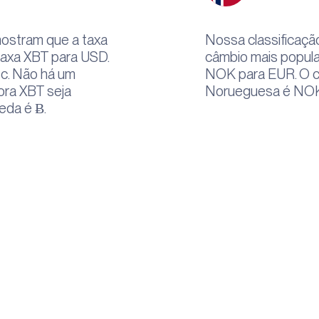
ostram que a taxa
Nossa classificaçã
taxa XBT para USD.
câmbio mais popula
tc. Não há um
NOK para EUR. O c
bora XBT seja
Norueguesa é NOK.
eda é Ƀ.