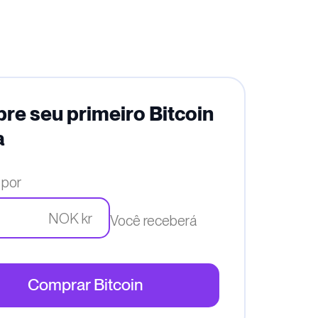
e seu primeiro Bitcoin
a
 por
NOK kr
Você receberá
Comprar Bitcoin