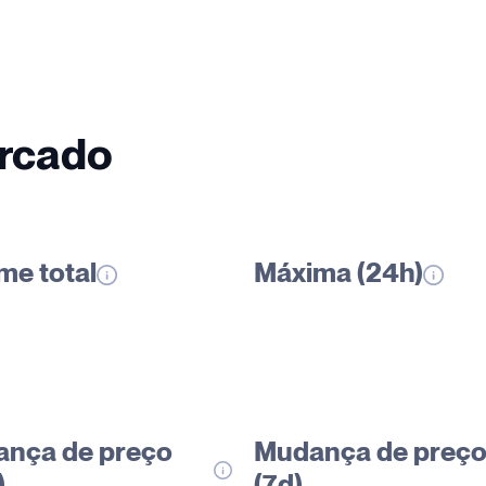
ercado
me total
Máxima (24h)
nça de preço
Mudança de preç
)
(7d)