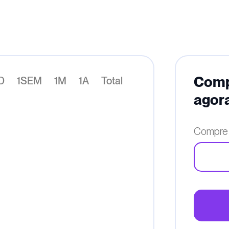
Compr
D
1SEM
1M
1A
Total
agor
Compre